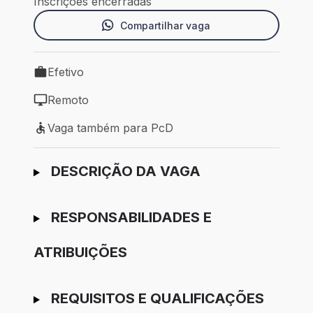
Inscrições encerradas
Compartilhar vaga
Efetivo
Tipo de vaga: Efetivo
Remoto
Modelo de trabalho: Remoto
Vaga também para PcD
Vaga também para PcD
Ir para candidatura
DESCRIÇÃO DA VAGA
RESPONSABILIDADES E
ATRIBUIÇÕES
REQUISITOS E QUALIFICAÇÕES